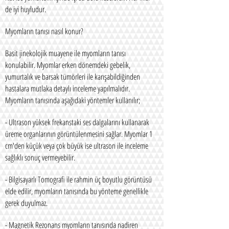
de iyi huyludur.
Myomların tanısı nasıl konur?
Basit jinekolojik muayene ile myomların tanısı
konulabilir. Myomlar erken dönemdeki gebelik,
yumurtalık ve barsak tümörleri ile karışabildiğinden
hastalara mutlaka detaylı inceleme yapılmalıdır.
Myomların tanısında aşağıdaki yöntemler kullanılır;
- Ultrason yüksek frekanstaki ses dalgalarını kullanarak
üreme organlarının görüntülenmesini sağlar. Myomlar 1
cm'den küçük veya çok büyük ise ultrason ile inceleme
sağlıklı sonuç vermeyebilir.
- Bilgisayarlı Tomografi ile rahmin üç boyutlu görüntüsü
elde edilir, myomların tanısında bu yönteme genellikle
gerek duyulmaz.
- Magnetik Rezonans myomların tanısında nadiren