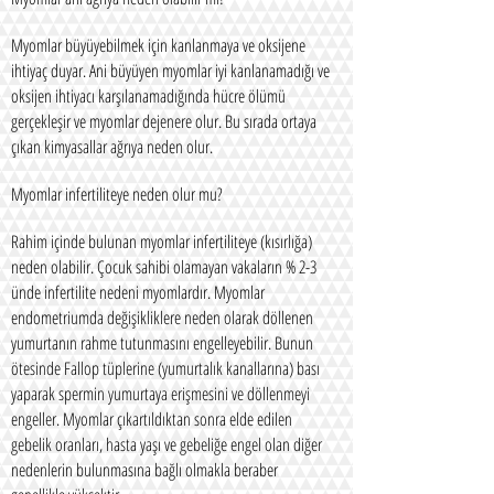
Myomlar büyüyebilmek için kanlanmaya ve oksijene
ihtiyaç duyar. Ani büyüyen myomlar iyi kanlanamadığı ve
oksijen ihtiyacı karşılanamadığında hücre ölümü
gerçekleşir ve myomlar dejenere olur. Bu sırada ortaya
çıkan kimyasallar ağrıya neden olur.
Myomlar infertiliteye neden olur mu?
Rahim içinde bulunan myomlar infertiliteye (kısırlığa)
neden olabilir. Çocuk sahibi olamayan vakaların % 2-3
ünde infertilite nedeni myomlardır. Myomlar
endometriumda değişikliklere neden olarak döllenen
yumurtanın rahme tutunmasını engelleyebilir. Bunun
ötesinde Fallop tüplerine (yumurtalık kanallarına) bası
yaparak spermin yumurtaya erişmesini ve döllenmeyi
engeller. Myomlar çıkartıldıktan sonra elde edilen
gebelik oranları, hasta yaşı ve gebeliğe engel olan diğer
nedenlerin bulunmasına bağlı olmakla beraber