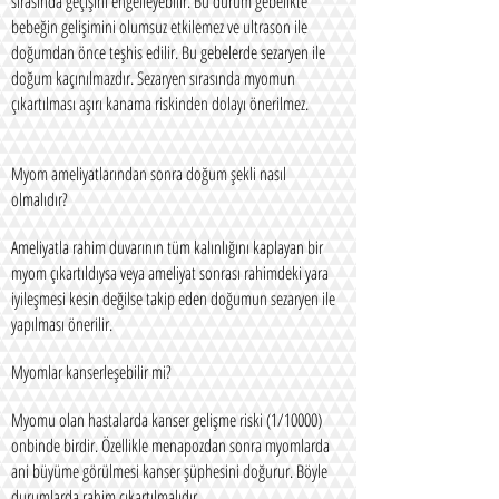
sırasında geçişini engelleyebilir. Bu durum gebelikte
bebeğin gelişimini olumsuz etkilemez ve ultrason ile
doğumdan önce teşhis edilir. Bu gebelerde sezaryen ile
doğum kaçınılmazdır. Sezaryen sırasında myomun
çıkartılması aşırı kanama riskinden dolayı önerilmez.
Myom ameliyatlarından sonra doğum şekli nasıl
olmalıdır?
Ameliyatla rahim duvarının tüm kalınlığını kaplayan bir
myom çıkartıldıysa veya ameliyat sonrası rahimdeki yara
iyileşmesi kesin değilse takip eden doğumun sezaryen ile
yapılması önerilir.
Myomlar kanserleşebilir mi?
Myomu olan hastalarda kanser gelişme riski (1/10000)
onbinde birdir. Özellikle menapozdan sonra myomlarda
ani büyüme görülmesi kanser şüphesini doğurur. Böyle
durumlarda rahim çıkartılmalıdır.