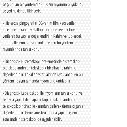
başvurulan bir yöntemdir.Bu işlem myomun büyüklüğü
ve yeri hakkında fikir verir.
- Histerosalpingografi (HSG-rahim filmi) adı verilen
inceleme ile rahim ve fallop tüplerine özel bir boya
verilerek bu yapılar değerlendirilir. Rahim ve tüplerdeki
anormalliklerin tanısına imkan veren bu yöntem ile
myomlarında tanısı konur.
- Diagnostik Histeroskopi incelemesinde histeroskop
olarak adlandırılan teleskopik bir cihaz ile rahim içi
değerlendirilir. Lokal anestezi altında uygulanabilen bu
yöntem ile aynı zamanda myomlar çıkartılabilir.
- Diagnostik Laparoskopi ile myomların tanısı konur ve
tedavisi yapılabilir. Laparoskop olarak adlandırılan
teleskopik bir cihaz ile karından girilerek üreme organları
değerlendirilir. Genel anestezi altında yapılan işlem
esnasında histeroskopi de uygulanabilir.