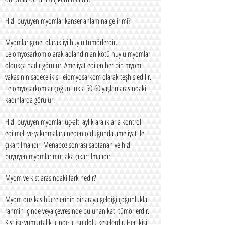
Hızlı büyüyen myomlar kanser anlamına gelir mi?
Myomlar genel olarak iyi huylu tümörlerdir.
Leiomyosarkom olarak adlandırılan kötü huylu myomlar
oldukça nadir görülür. Ameliyat edilen her bin myom
vakasının sadece ikisi leiomyosarkom olarak teşhis edilir.
Leiomyosarkomlar çoğun-lukla 50-60 yaşları arasındaki
kadınlarda görülür.
Hızlı büyüyen myomlar üç-altı aylık aralıklarla kontrol
edilmeli ve yakınmalara neden olduğunda ameliyat ile
çıkartılmalıdır. Menapoz sonrası saptanan ve hızlı
büyüyen myomlar mutlaka çıkartılmalıdır.
Myom ve kist arasındaki fark nedir?
Myom düz kas hücrelerinin bir araya geldiği çoğunlukla
rahmin içinde veya çevresinde bulunan katı tümörlerdir.
Kist ise yumurtalık içinde içi su dolu keselerdir. Her ikisi