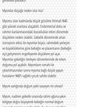
genellikle yüksektir.
Myomlar düşüğe neden olur mu?
Myomu olan kadınlarda düşük görülme ihtimali %40
gibi yüksek oranlara ulaşabilir. Endometrial doku ve
rahmin kanlanmasındaki bozukluklar erken dönemde
düşüklere neden olabilir. Gebelik döneminde artan
östrojenin etkisi ile myomlar büyür, rahimdeki yerleşim
ve büyüklüklerine göre bebeğin ve plasentanın (bebeğin
eşi) gelişmesini engelleyerek düşüklere yol açar.
Myomlar gebeliğin ilerleyen dönemlerinde de erken
doğuma yol açabilir. Myomların cerrahi ile
çıkartılmasından sonra myoma bağlı düşük yapan
hastaların %80'i sağlıklı çocuk sahibi olabilir.
Myom varlığında doğum şekli sezaryen mi olmalı?
Myom, nadiren gebelik sırasında rahim ağzına yakın
bölgeye doğru büyüyerek bebeğin normal doğum