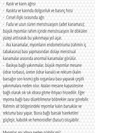
- Kasık ve karın ağrısı
- Kasıkta ve karında dolgunluk ve basınç hissi
- Cinsel ilişki sırasında ağrı
- Fazla ve uzun süren menstruasyon (adet kanaması);
büyük myomlar rahim içinde menstruasyon ile dökülen
yüzeyi arttırarak bu yakınmaya yol açar.
- Ara kanamalar, myomların endometriuma (rahmin iç
tabakasına) bası yapmasından dolayı menstrual
kanamalar arasında anormal kanamalar görülür.
- Baskıya bağlı yakınmalar, büyük myomlar mesane
(idrar torbası), üreter (idrar kanalı) ve rektum (kalın
barsağın son kısmı) gibi organlara bası yaparak çeşitli
yakınmalara neden olur. Azalan mesane kapasitesine
bağlı olarak sık sık idrara gitme ihtiyacı hissedilir. Eğer
myoma bağlı bası düzeltilmezse böbrekler zarar görebilir.
Rahmin alt bölgesindeki myomlar kalın barsaklar ve
rektuma bası yapar. Buna bağlı barsak hareketleri
güçleşir, kabızlık ve hemoroidler (basur) oluşabilir.
Myomlar ani ağrıya neden olabilir mi?