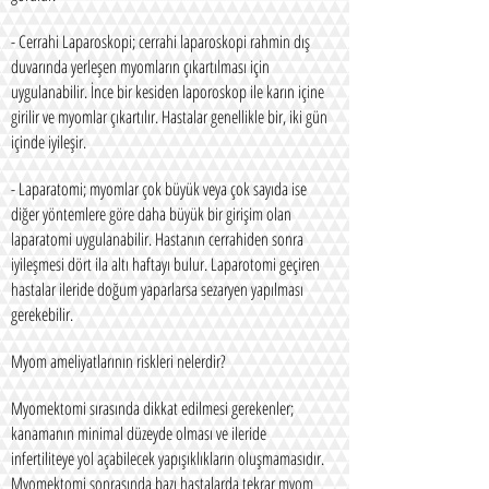
- Cerrahi Laparoskopi; cerrahi laparoskopi rahmin dış
duvarında yerleşen myomların çıkartılması için
uygulanabilir. İnce bir kesiden laporoskop ile karın içine
girilir ve myomlar çıkartılır. Hastalar genellikle bir, iki gün
içinde iyileşir.
- Laparatomi; myomlar çok büyük veya çok sayıda ise
diğer yöntemlere göre daha büyük bir girişim olan
laparatomi uygulanabilir. Hastanın cerrahiden sonra
iyileşmesi dört ila altı haftayı bulur. Laparotomi geçiren
hastalar ileride doğum yaparlarsa sezaryen yapılması
gerekebilir.
Myom ameliyatlarının riskleri nelerdir?
Myomektomi sırasında dikkat edilmesi gerekenler;
kanamanın minimal düzeyde olması ve ileride
infertiliteye yol açabilecek yapışıklıkların oluşmamasıdır.
Myomektomi sonrasında bazı hastalarda tekrar myom