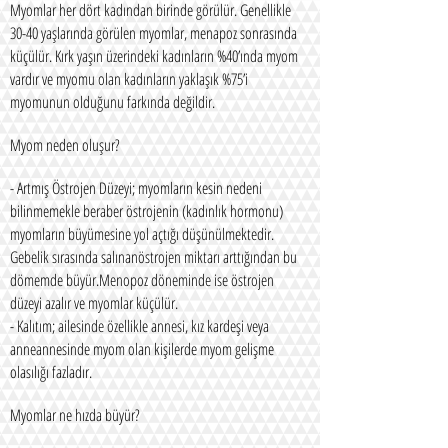
Myomlar her dört kadından birinde görülür. Genellikle
30-40 yaşlarında görülen myomlar, menapoz sonrasında
küçülür. Kırk yaşın üzerindeki kadınların %40’ında myom
vardır ve myomu olan kadınların yaklaşık %75’i
myomunun olduğunu farkında değildir.
Myom neden oluşur?
- Artmış Östrojen Düzeyi; myomların kesin nedeni
bilinmemekle beraber östrojenin (kadınlık hormonu)
myomların büyümesine yol açtığı düşünülmektedir.
Gebelik sırasında salınanöstrojen miktarı arttığından bu
dömemde büyür.Menopoz döneminde ise östrojen
düzeyi azalır ve myomlar küçülür.
- Kalıtım; ailesinde özellikle annesi, kız kardeşi veya
anneannesinde myom olan kişilerde myom gelişme
olasılığı fazladır.
Myomlar ne hızda büyür?