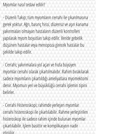
Myomlar nasıl tedavi edilir?
- Düzenli Takip; tüm myomların cerrahi ile çıkarılmasına
gerek yoktur. Ağrı, basınç hissi, düzensiz ve aşırı kanama
yakınmaları olmayan hastaların düzenli kontrolleri
yapılarak myom boyutları takip edilir. İleride gebelik
düşünen hastalar veya menopoza girecek hastalar bu
şekilde takip edilir.
- Cerrahi; yakınmalara yol açan ve hızla büyüyen
myomlar cerrahi olarak çıkartılmalıdır. Rahim bırakılarak
sadece myomların çıkartıldığı ameliyatlara myomektomi
denir. Myomun yeri ve büyüklüğü cerrahi işlemin tipini
belirler.
- Cerrahi Histeroskopi; rahimde yerleşen myomlar
cerrahi histeroskopi ile çıkartılabilir. Rahme yerleştirilen
histeroskop ile sadece rahim içinde bulunan myomlar
çıkartılabilir. İşlem basittir ve komplikasyon nadir
görülür.