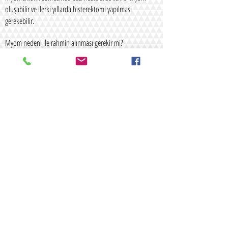
oluşabilir ve ilerki yıllarda histerektomi yapılması
gerekebilir.
Myom nedeni ile rahmin alınması gerekir mi?
Hızla büyüyen ve yakınmalara yol açan myomları olan ve
ileride gebelik düşünmeyen hastalara histerektomi
yapılabilir.
Myomların ilaçla tedavisi mümkün müdür?
GnRH analogları (GnRH-a) olarak adlandırılan
hormonlar östrojen ve progesteron üretimini tamamen
durdurarak hastayı menapoz tablosuna sokar. Bu durum
myomların küçülmesine neden olur. Üç aylık bir
tedaviden sonra bir çok myomun boyutları küçülür.
GnRH analogları altı aydan daha uzun süre
kullanıldığında menopozda görülen sıcak basması,
vajinal kuruluk gibi yakınmalara ve osteoporoza (kemik
erimesi) neden olur. İlaç bırakıldığında ise küçülen