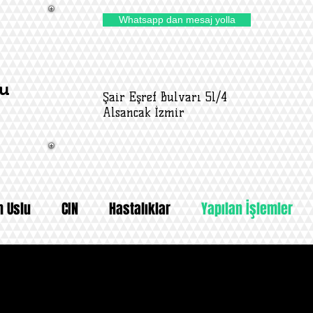
Whatsapp dan mesaj yolla
lu
Şair Eşref Bulvarı 51/4
Alsancak İzmir
n Uslu
CIN
Hastalıklar
Yapılan İşlemler