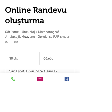
Online Randevu
oluşturma
Görüşme - Jinekolojik Ultrasonografi -
Jinekolojik Muayene - Gerekirse PAP smear
alınması
₺6.600
Türk
30 dk.
3
₺6.600
lirası
0
d
Şair Eşref Bulvarı 51/4 Alsancak
k
.
Randevu talep et