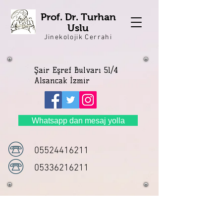
Prof. Dr. Turhan
Uslu
Jinekolojik Cerrahi
Şair Eşref Bulvarı 51/4
Alsancak İzmir
Whatsapp dan mesaj yolla
05524416211
05336216211